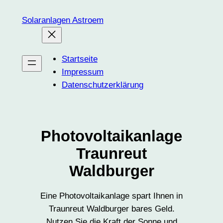
Zum
Solaranlagen Astroem
Inhalt
springen
Startseite
Impressum
Datenschutzerklärung
Photovoltaikanlage
Traunreut
Waldburger
Eine Photovoltaikanlage spart Ihnen in
Traunreut Waldburger bares Geld.
Nutzen Sie die Kraft der Sonne und