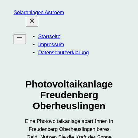
Zum
Solaranlagen Astroem
Inhalt
springen
Startseite
Impressum
Datenschutzerklärung
Photovoltaikanlage
Freudenberg
Oberheuslingen
Eine Photovoltaikanlage spart Ihnen in
Freudenberg Oberheuslingen bares
Geld. Nutzen Sie die Kraft der Sonne