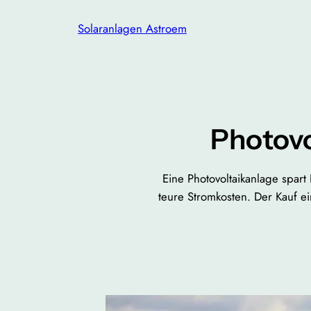
Zum
Solaranlagen Astroem
Inhalt
springen
Photovo
Eine Photovoltaikanlage spar
teure Stromkosten. Der Kauf e