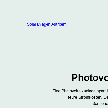
Zum
Inhalt
springen
Solaranlagen Astroem
Photovo
Eine Photovoltaikanlage spart 
teure Stromkosten. Der
Sonnenei