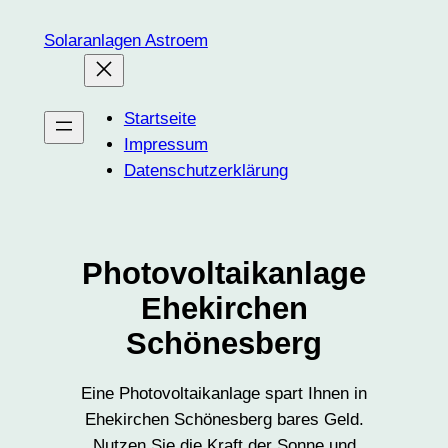
Zum
Solaranlagen Astroem
Inhalt
springen
Startseite
Impressum
Datenschutzerklärung
Photovoltaikanlage
Ehekirchen
Schönesberg
Eine Photovoltaikanlage spart Ihnen in
Ehekirchen Schönesberg bares Geld.
Nutzen Sie die Kraft der Sonne und